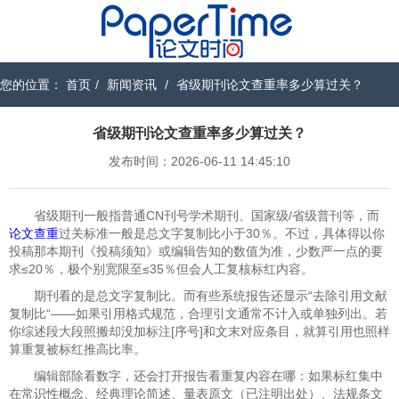
您的位置：
首页
/
新闻资讯
/
省级期刊论文查重率多少算过关？
省级期刊论文查重率多少算过关？
发布时间：2026-06-11 14:45:10
省级期刊一般指普通CN刊号学术期刊、国家级/省级普刊等，而
论文查重
过关标准一般是总文字复制比小于30％。不过，具体得以你
投稿那本期刊《投稿须知》或编辑告知的数值为准，少数严一点的要
求≤20％，极个别宽限至≤35％但会人工复核标红内容。
期刊看的是总文字复制比。而有些系统报告还显示“去除引用文献
复制比“——如果引用格式规范，合理引文通常不计入或单独列出。若
你综述段大段照搬却没加标注[序号]和文末对应条目，就算引用也照样
算重复被标红推高比率。
编辑部除看数字，还会打开报告看重复内容在哪：如果标红集中
在常识性概念、经典理论简述、量表原文（已注明出处）、法规条文