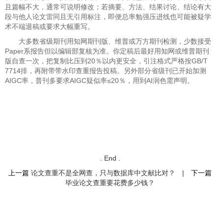
且篇幅不大，通常可说明修改；若摘要、方法、结果讨论、结论有大
段与他人论文雷同且无引用标注，即便总率勉强压进线也可能被疑学
术不端退稿或要求大幅重写。
大多数省级期刊用知网期刊版、维普或万方期刊检测，少数接受
Paper系报告但以编辑部复核为准。你定稿后最好用知网或维普期刊
版自查一次，把复制比压到20％以内更安全，引注格式严格按GB/T
7714排，再附带带水印查重报告投稿。另外部分省级刊已开始加测
AIGC率，普刊多要求AIGC疑似率≤20％，用到AI润色需声明。
. End .
上一篇
论文查重不是全网查，只与数据库中文献比对？
|
下一篇
毕业论文查重要花费多少钱？