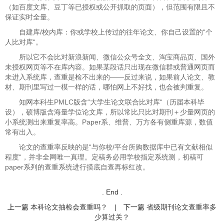
（如百度文库、豆丁等已授权或公开抓取的页面），但范围有限且不
保证实时全量。
自建库/校内库：你或学校上传过的往年论文、你自己设置的“个
人比对库“。
所以它不会比对新浪新闻、微信公众号全文、淘宝商品页、国外
未授权网页等不在库内容。如果某段话只出现在微信群或普通网页而
未进入系统库，查重是检不出来的——反过来说，如果前人论文、教
材、期刊里写过一模一样的话，哪怕网上不好找，也会被判重复。
知网本科生PMLC版含“大学生论文联合比对库“（历届本科毕
设），硕博版含海量学位论文库，所以常比只比对期刊＋少量网页的
小系统测出来重复率高。Paper系、维普、万方各有侧重库源，数值
常有出入。
论文的查重率反映的是“与你校/平台所购数据库中已有文献相似
程度“，并非全网唯一真理。定稿务必用学校指定系统测，初稿可
paper系列的查重系统进行摸底自查再标红改。
. End .
上一篇
本科论文抽检会查重吗？
|
下一篇
省级期刊论文查重率多
少算过关？