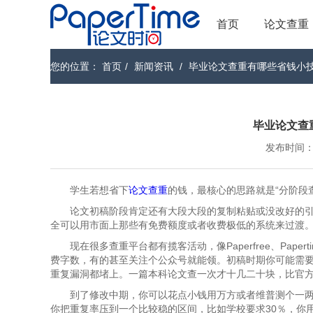
首页
论文查重
您的位置：
首页
/
新闻资讯
/
毕业论文查重有哪些省钱小
毕业论文查
发布时间：202
学生若想省下
论文查重
的钱，最核心的思路就是“分阶段
论文初稿阶段肯定还有大段大段的复制粘贴或没改好的
全可以用市面上那些有免费额度或者收费极低的系统来过渡
现在很多查重平台都有揽客活动，像Paperfree、Pa
费字数，有的甚至关注个公众号就能领。初稿时期你可能需
重复漏洞都堵上。一篇本科论文查一次才十几二十块，比官
到了修改中期，你可以花点小钱用万方或者维普测个一
你把重复率压到一个比较稳的区间，比如学校要求30％，你用