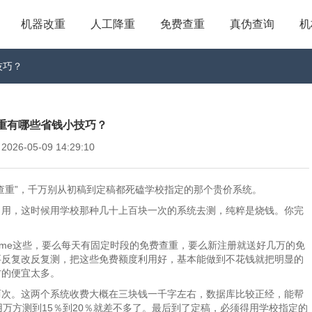
机器改重
人工降重
免费查重
真伪查询
机
技巧？
重有哪些省钱小技巧？
6-05-09 14:29:10
查重”，千万别从初稿到定稿都死磕学校指定的那个贵价系统。
引用，这时候用学校那种几十上百块一次的系统去测，纯粹是烧钱。你完
。
pertime这些，要么每天有固定时段的免费查重，要么新注册就送好几万的免
要反复改反复测，把这些免费额度利用好，基本能做到不花钱就把明显的
方的便宜太多。
两次。这两个系统收费大概在三块钱一千字左右，数据库比较正经，能帮
万方测到15％到20％就差不多了。最后到了定稿，必须得用学校指定的