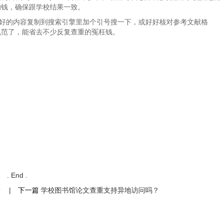
的钱，确保跟学校结果一致。
写好的内容复制到搜索引擎里加个引号搜一下，或好好核对参考文献格
规范了，能省去不少反复查重的冤枉钱。
. End .
？
|
下一篇
学校图书馆论文查重支持异地访问吗？