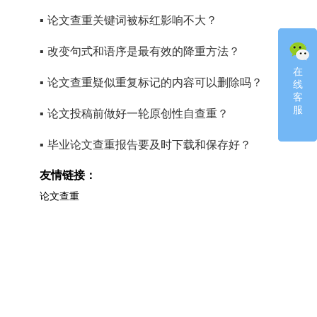
▪
论文查重关键词被标红影响不大？
▪
改变句式和语序是最有效的降重方法？
在
在
▪
论文查重疑似重复标记的内容可以删除吗？
线
线
客
客
服
服
▪
论文投稿前做好一轮原创性自查重？
▪
毕业论文查重报告要及时下载和保存好？
友情链接：
论文查重