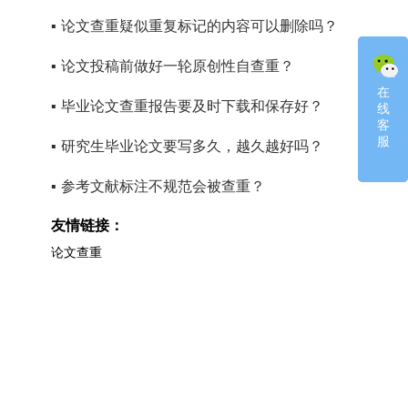
▪
论文查重疑似重复标记的内容可以删除吗？
▪
论文投稿前做好一轮原创性自查重？
在
在
▪
毕业论文查重报告要及时下载和保存好？
线
线
客
客
服
服
▪
研究生毕业论文要写多久，越久越好吗？
▪
参考文献标注不规范会被查重？
友情链接：
论文查重