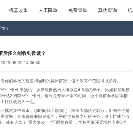
机器改重
人工降重
免费查重
真伪查询
机
反馈？
审后多久能收到反馈？
6-05-09 14:06:50
全看你们学校的规定和当时的具体情况，但大致有个范围可以参考。
个工作日​ 来预估，换算成自然日大概就是4-6周​的样子。比如有些学校
的长达30或35个工作日。这只是专家评审的时间，还不算前面学院审核、
觉上往往会更久一点。
统一批次集中送审，那时间就比较固定，跟着大部队走就行；但如果你是
专家效率，专家都是兼职评阅的，平时也有教学科研任务，碰上忙或节假
，或有人给了“重大修改”、“不同意答辩”，学校可能还要增聘专家进行