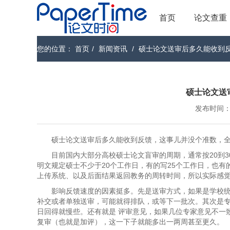
首页
论文查重
您的位置：
首页
/
新闻资讯
/
硕士论文送审后多久能收到
硕士论文送
发布时间：202
硕士论文送审后多久能收到反馈，这事儿并没个准数，
目前国内大部分高校硕士论文盲审的周期，通常按20到30
明文规定硕士不少于20个工作日，有的写25个工作日，也有
上传系统、以及后面结果返回教务的周转时间，所以实际感
影响反馈速度的因素挺多。先是送审方式，如果是学校
补交或者单独送审，可能就得排队，或等下一批次。其次是
日回得就慢些。还有就是 评审意见，如果几位专家意见不一致
复审（也就是加评），这一下子就能多出一两周甚至更久。