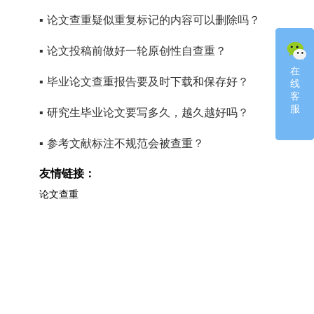
▪
论文查重疑似重复标记的内容可以删除吗？
▪
论文投稿前做好一轮原创性自查重？
在
在
▪
毕业论文查重报告要及时下载和保存好？
线
线
客
客
服
服
▪
研究生毕业论文要写多久，越久越好吗？
▪
参考文献标注不规范会被查重？
友情链接：
论文查重