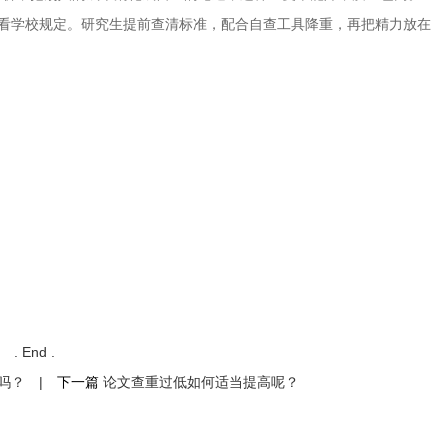
具体看学校规定。研究生提前查清标准，配合自查工具降重，再把精力放在
. End .
吗？
|
下一篇
论文查重过低如何适当提高呢？