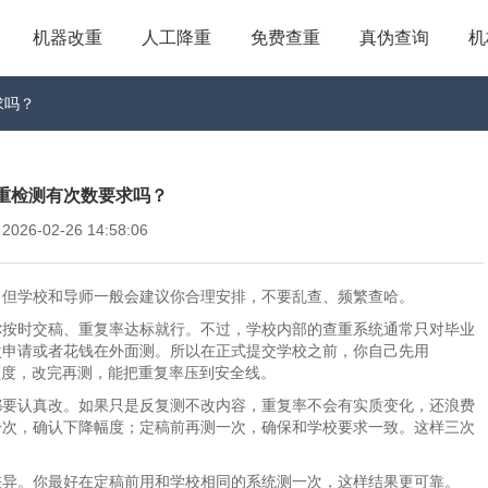
机器改重
人工降重
免费查重
真伪查询
机
求吗？
重检测有次数要求吗？
6-02-26 14:58:06
，但学校和导师一般会建议你合理安排，不要乱查、频繁查哈。
你按时交稿、重复率达标就行。不过，学校内部的查重系统通常只对毕业
次申请或者花钱在外面测。所以在正式提交学校之前，你自己先用
费额度，改完再测，能把重复率压到安全线。
都要认真改。如果只是反复测不改内容，重复率不会有实质变化，还浪费
一次，确认下降幅度；定稿前再测一次，确保和学校要求一致。这样三次
差异。你最好在定稿前用和学校相同的系统测一次，这样结果更可靠。