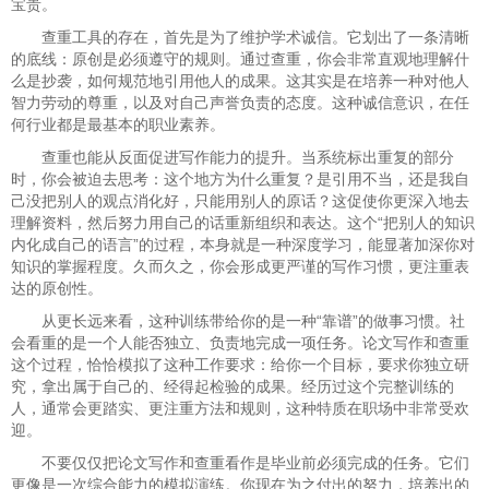
宝贵。
查重工具的存在，首先是为了维护学术诚信。它划出了一条清晰
的底线：原创是必须遵守的规则。通过查重，你会非常直观地理解什
么是抄袭，如何规范地引用他人的成果。这其实是在培养一种对他人
智力劳动的尊重，以及对自己声誉负责的态度。这种诚信意识，在任
何行业都是最基本的职业素养。
查重也能从反面促进写作能力的提升。当系统标出重复的部分
时，你会被迫去思考：这个地方为什么重复？是引用不当，还是我自
己没把别人的观点消化好，只能用别人的原话？这促使你更深入地去
理解资料，然后努力用自己的话重新组织和表达。这个“把别人的知识
内化成自己的语言”的过程，本身就是一种深度学习，能显著加深你对
知识的掌握程度。久而久之，你会形成更严谨的写作习惯，更注重表
达的原创性。
从更长远来看，这种训练带给你的是一种“靠谱”的做事习惯。社
会看重的是一个人能否独立、负责地完成一项任务。论文写作和查重
这个过程，恰恰模拟了这种工作要求：给你一个目标，要求你独立研
究，拿出属于自己的、经得起检验的成果。经历过这个完整训练的
人，通常会更踏实、更注重方法和规则，这种特质在职场中非常受欢
迎。
不要仅仅把论文写作和查重看作是毕业前必须完成的任务。它们
更像是一次综合能力的模拟演练。你现在为之付出的努力，培养出的