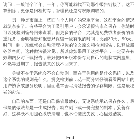
访问，一般过个半年、一年，你可能就找不到那个报告链接了。这不
算删除，更像是归档封存，管理员还是有权限调取的。
另一种是市面上一些面向个人用户的查重平台。这些平台的情况
就复杂多了。有些平台为了吸引用户，会承诺报告永久保存，你随时
可以凭检测编号回来查看。但更多的平台，尤其是免费或者低价的查
重服务，会明确告知报告只保留一段有限的时间，比如30天、90天。
时间一到，系统就会自动清理掉你的论文原文和检测报告，以释放服
务器空间。这种做法很常见，所以你如果用了这类平台，一定要在有
效期内及时下载报告，最好把PDF版本保存到自己的电脑或网盘里。
不然等过期了，报告就真的找不回来了。
关键不在于系统会不会自动删，而在于你用的是什么系统，以及
这个系统的规则是什么。提交检测前，花一两分钟仔细看看网站上的
用户协议或服务说明，里面通常会写清楚报告的保存期限。这是最稳
妥的办法。
自己的东西，还是自己保管最放心。无论系统承诺保存多久，最
保险的做法都是一生成报告，就立刻下载一份完整的副本，妥善存
好。这样既不用担心系统清理，也不怕链接失效，心里最踏实。
. End .