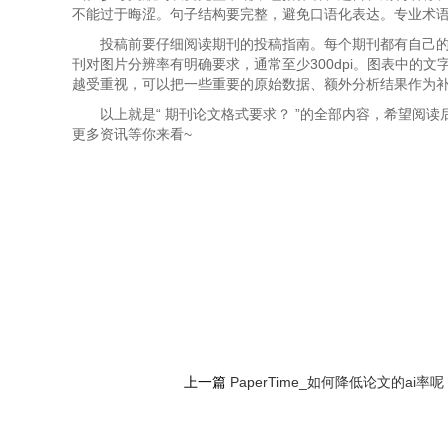
不能过于晦涩。句子结构要完整，避免口语化表达。专业术
投稿前要仔细阅读期刊的投稿指南。每个期刊都有自己
刊对图片分辨率有明确要求，通常至少300dpi。图表中的
越受重视，可以把一些重要的原始数据、额外分析结果作为
以上就是“
期刊论文格式要求？ ”的全部内容，希望阅
更多资讯等你来看~
上一篇
PaperTime_如何降低论文的ai率呢