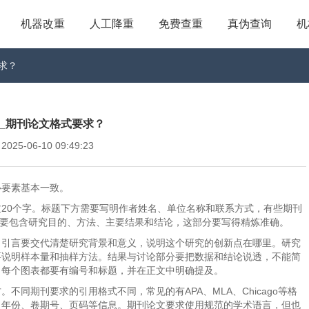
机器改重
人工降重
免费查重
真伪查询
机
要求？
ime_期刊论文格式要求？
5-06-10 09:49:23
心要素基本一致。
20个字。标题下方需要写明作者姓名、单位名称和联系方式，有些期刊
，需要包含研究目的、方法、主要结果和结论，这部分要写得精炼准确。
。引言要交代清楚研究背景和意义，说明这个研究的创新点在哪里。研究
要说明样本量和抽样方法。结果与讨论部分要把数据和结论说透，不能简
，每个图表都要有编号和标题，并在正文中明确提及。
同期刊要求的引用格式不同，常见的有APA、MLA、Chicago等格
、年份、卷期号、页码等信息。期刊论文要求使用规范的学术语言，但也