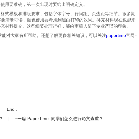
语使用要准确，第一次出现时要给出明确定义。
的格式模板和排版要求，包括字体字号、行间距、页边距等细节。很多期
文字要清晰可读，颜色使用要考虑到黑白打印的效果。补充材料现在也越来
补充材料提交。这些细节处理得好，能给审稿人留下专业严谨的印象。
读后能对大家有所帮助。还想了解更多相关知识，可以关注
papertime
官网~
. End .
？
|
下一篇
PaperTime_同学们怎么进行论文查重？