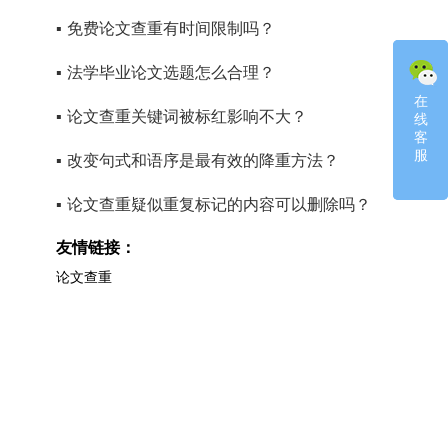
▪
免费论文查重有时间限制吗？
▪
法学毕业论文选题怎么合理？
在
在
▪
论文查重关键词被标红影响不大？
线
线
客
客
服
服
▪
改变句式和语序是最有效的降重方法？
▪
论文查重疑似重复标记的内容可以删除吗？
友情链接：
论文查重