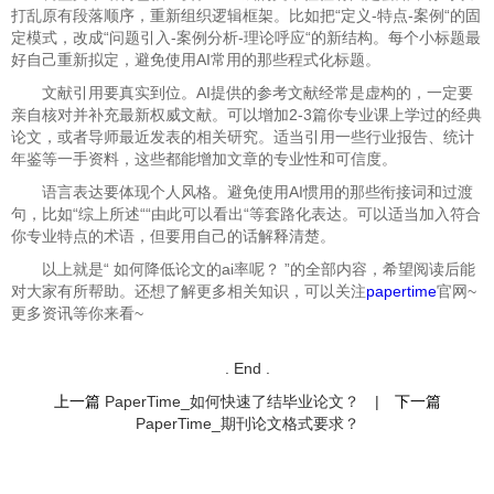
打乱原有段落顺序，重新组织逻辑框架。比如把“定义-特点-案例“的固
定模式，改成“问题引入-案例分析-理论呼应“的新结构。每个小标题最
好自己重新拟定，避免使用AI常用的那些程式化标题。
文献引用要真实到位。AI提供的参考文献经常是虚构的，一定要
亲自核对并补充最新权威文献。可以增加2-3篇你专业课上学过的经典
论文，或者导师最近发表的相关研究。适当引用一些行业报告、统计
年鉴等一手资料，这些都能增加文章的专业性和可信度。
语言表达要体现个人风格。避免使用AI惯用的那些衔接词和过渡
句，比如“综上所述““由此可以看出“等套路化表达。可以适当加入符合
你专业特点的术语，但要用自己的话解释清楚。
以上就是“
如何降低论文的ai率呢？ ”的全部内容，希望阅读后能
对大家有所帮助。还想了解更多相关知识，可以关注
papertime
官网~
更多资讯等你来看~
. End .
上一篇
PaperTime_如何快速了结毕业论文？
|
下一篇
PaperTime_期刊论文格式要求？