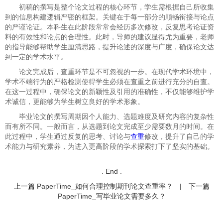
初稿的撰写是整个论文过程的核心环节，学生需根据自己所收集
到的信息构建逻辑严密的框架。关键在于每一部分的顺畅衔接与论点
的严谨论证。本科生在此阶段常常会经历多次修改，反复思考论证资
料的有效性和论点的合理性。此时，导师的建议显得尤为重要，老师
的指导能够帮助学生厘清思路，提升论述的深度与广度，确保论文达
到一定的学术水平。
论文完成后，查重环节是不可忽视的一步。在现代学术环境中，
学术不端行为的严格检测使得学生必须在查重之前进行充分的自查。
在这一过程中，确保论文的新颖性及引用的准确性，不仅能够维护学
术诚信，更能够为学生树立良好的学术形象。
毕业论文的撰写周期因个人能力、选题难度及研究内容的复杂性
而有所不同。一般而言，从选题到论文完成至少需要数月的时间。在
此过程中，学生通过反复的思考、讨论与
查重
修改，提升了自己的学
术能力与研究素养，为进入更高阶段的学术探索打下了坚实的基础。
. End .
上一篇
PaperTime_如何合理控制期刊论文查重率？
|
下一篇
PaperTime_写毕业论文需要多久？