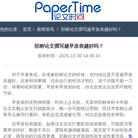
您的位置：
首页
/
新闻资讯
/
职称论文撰写越早发表越好吗？
职称论文撰写越早发表越好吗？
发布时间：2025-12-30 14:45:41
对于学者来说，在准备职称论文的时候，也纠结过是不是越早发
表越好。后来和同事聊、结合自己的经历才明白，这个问题不能一刀
切，得看时机和质量，早发有早发的好处，但仓促发出去反而可能吃
亏哈。
早发表的优势很明显，时间上占先机，尤其评职称有时卡年限，
论文在截止前见刊就能算分，晚一步可能错过周期。而且早发能让成
果早点被同行看到，有机会交流或被引用，对以后发展也有帮助。
但早发也有隐患。如果论文还在打磨阶段就急着投，可能因为查
重率没控好、数据不充分、逻辑有漏洞被退稿，甚至留下不好的发表
记录，再投别的刊反而更难。职称论文对原创性和专业性要求高，
免