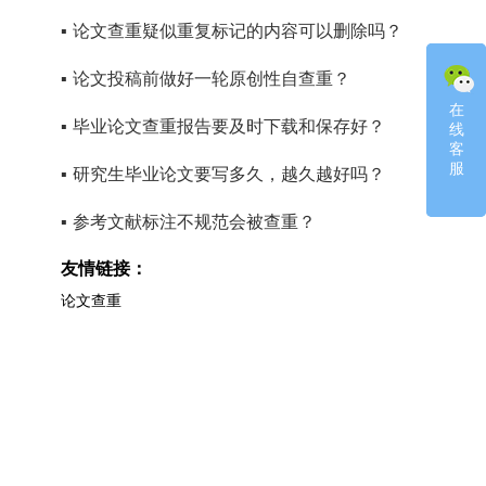
▪
论文查重疑似重复标记的内容可以删除吗？
▪
论文投稿前做好一轮原创性自查重？
在
在
▪
毕业论文查重报告要及时下载和保存好？
线
线
客
客
服
服
▪
研究生毕业论文要写多久，越久越好吗？
▪
参考文献标注不规范会被查重？
友情链接：
论文查重