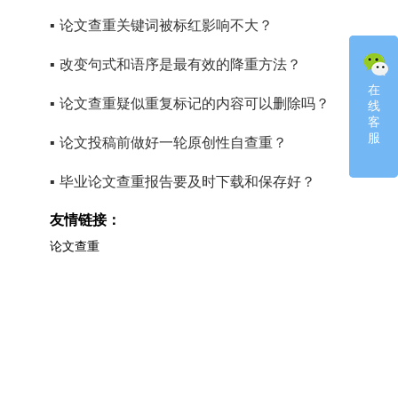
▪
论文查重关键词被标红影响不大？
▪
改变句式和语序是最有效的降重方法？
在
在
▪
论文查重疑似重复标记的内容可以删除吗？
线
线
客
客
服
服
▪
论文投稿前做好一轮原创性自查重？
▪
毕业论文查重报告要及时下载和保存好？
友情链接：
论文查重