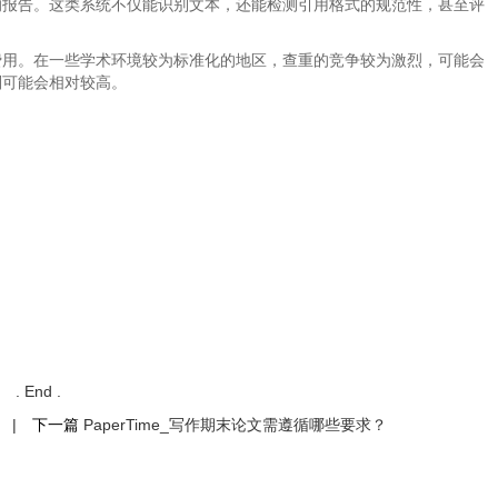
的报告。这类系统不仅能识别文本，还能检测引用格式的规范性，甚至评
费用。在一些学术环境较为标准化的地区，查重的竞争较为激烈，可能会
则可能会相对较高。
. End .
|
下一篇
PaperTime_写作期末论文需遵循哪些要求？