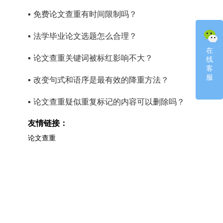
▪
免费论文查重有时间限制吗？
▪
法学毕业论文选题怎么合理？
在
在
▪
论文查重关键词被标红影响不大？
线
线
客
客
服
服
▪
改变句式和语序是最有效的降重方法？
▪
论文查重疑似重复标记的内容可以删除吗？
友情链接：
论文查重