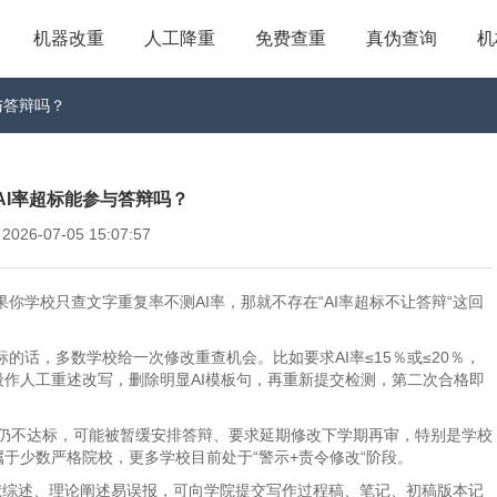
机器改重
人工降重
免费查重
真伪查询
机
与答辩吗？
AI率超标能参与答辩吗？
6-07-05 15:07:57
果你学校只查文字重复率不测AI率，那就不存在“AI率超标不让答辩“这回
的话，多数学校给一次修改重查机会。比如要求AI率≤15％或≤20％，
段作人工重述改写，删除明显AI模板句，再重新提交检测，第二次合格即
重交仍不达标，可能被暂缓安排答辩、要求延期修改下学期再审，特别是学校
属于少数严格院校，更多学校目前处于“警示+责令修改“阶段。
献综述、理论阐述易误报，可向学院提交写作过程稿、笔记、初稿版本记