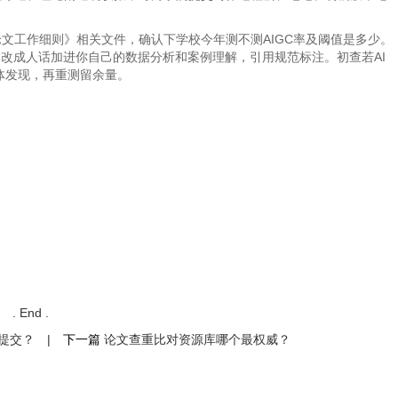
文工作细则》相关文件，确认下学校今年测不测AIGC率及阈值是多少。
，改成人话加进你自己的数据分析和案例理解，引用规范标注。初查若AI
体发现，再重测留余量。
. End .
提交？
|
下一篇
论文查重比对资源库哪个最权威？