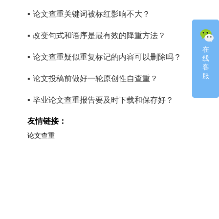
▪
论文查重关键词被标红影响不大？
▪
改变句式和语序是最有效的降重方法？
在
在
▪
论文查重疑似重复标记的内容可以删除吗？
线
线
客
客
服
服
▪
论文投稿前做好一轮原创性自查重？
▪
毕业论文查重报告要及时下载和保存好？
友情链接：
论文查重