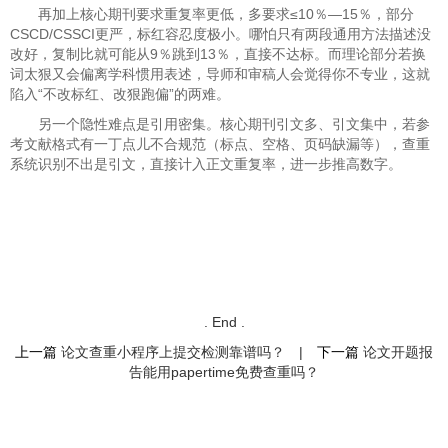
再加上核心期刊要求重复率更低，多要求≤10％—15％，部分
CSCD/CSSCI更严，标红容忍度极小。哪怕只有两段通用方法描述没
改好，复制比就可能从9％跳到13％，直接不达标。而理论部分若换
词太狠又会偏离学科惯用表述，导师和审稿人会觉得你不专业，这就
陷入“不改标红、改狠跑偏”的两难。
另一个隐性难点是引用密集。核心期刊引文多、引文集中，若参
考文献格式有一丁点儿不合规范（标点、空格、页码缺漏等），查重
系统识别不出是引文，直接计入正文重复率，进一步推高数字。
. End .
上一篇
论文查重小程序上提交检测靠谱吗？
|
下一篇
论文开题报
告能用papertime免费查重吗？