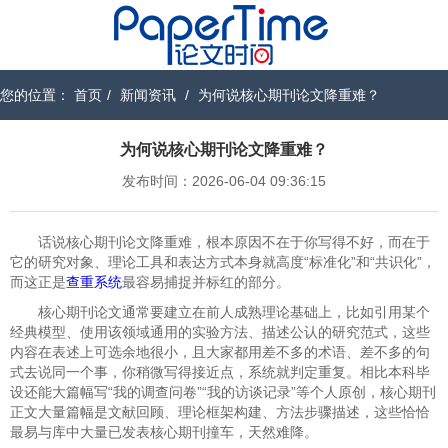
您的位置：
首页
/
新闻资讯
/
为何说核心期刊论文降重难？
为何说核心期刊论文降重难？
发布时间：2026-06-04 09:36:15
话说核心期刊论文降重难，根本原因不在于你写得不好，而在于
它的研究对象、理论工具和表达方式本身就高度“标准化”和“共识化”，
而这正是
查重系统
最容易捕捉并标红的部分。
核心期刊论文通常要建立在前人成熟理论基础上，比如引用某个
经典模型、使用该领域通用的实验方法、描述公认的研究范式，这些
内容在表述上可选余地很小，且大家都用差不多的术语、差不多的句
式去说同一个事，你稍微写得接近点，系统就判定重复。相比本科毕
设还能大篇幅写“我的调查问卷”“我的访谈记录”等个人原创，核心期刊
正文大量篇幅是文献回顾、理论框架构建、方法步骤描述，这些恰恰
最易与库中大量已发表核心期刊撞车，天然难降。