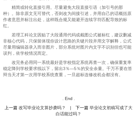
精简或转化直接引用。尽量避免大段直接引语（加引号的那
种）。除非原文无可替代，否则改为间接引述，并用自己的话概括原
作者意思并标注出处，这样既合规又能避开连续字符匹配导致的标
红。
若理工科论文因贴了大段通用代码或截图公式被标红，建议删减
非核心代码，只保留体现你设计思路的关键片段并用文字解释，公式
尽量用编辑器录入而非图片，部分系统对图片内文字不识别但也可能
误判，依学校情况而定。
改完务必用同一系统最好是学校指定系统再查一次，确保重复率
稳定降到学校要求线以下，留出3％—5％的安全余量。千万不要在答
辩当天才第一次用学校系统查重，一旦超标连修改机会都没有。
. End .
上一篇
改写毕业论文算抄袭吗？
|
下一篇
毕业论文初稿写成了大
白话能过吗？