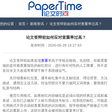
您的位置：
首页
/
新闻资讯
/
论文答辩前如何应对查重率过高？
论文答辩前如何应对查重率过高？
发布时间：2026-05-28 14:27:43
论文答辩前如果发现
查重
率高于学校合格线，先别慌，你最需要
做的是对着查重报告的标红部分，进行有针对性的人工降重，而不是
盲目全文大改或寄希望于换个系统碰运气。
先仔细看标红位置。通常标红集中在文献综述、理论背景、方法
描述、通用定义这几块。对这些部分不要只做同义词替换，要彻底打
乱原句结构：
规范引用格式。如果标红内容确实是必须出现的经典定义或权威
表述，且你已正确加了上标引用或括号标注，但系统仍标红，可能是
引用格式不符合该校查重系统的识别规则。按学校模板严格修正引用
格式后重新上传，这部分通常会被排除出重复率计算。