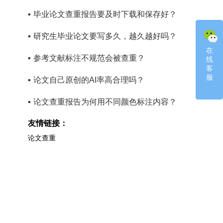
▪
毕业论文查重报告要及时下载和保存好？
▪
研究生毕业论文要写多久，越久越好吗？
在
在
▪
参考文献标注不规范会被查重？
线
线
客
客
服
服
▪
论文自己原创的AI率高合理吗？
▪
论文查重报告为何用不同颜色标注内容？
友情链接：
论文查重