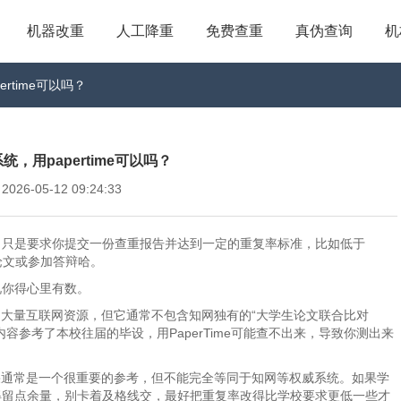
机器改重
人工降重
免费查重
真伪查询
机
rtime可以吗？
，用papertime可以吗？
6-05-12 09:24:33
，只是要求你提交一份查重报告并达到一定的重复率标准，比如低于
交论文或参加答辩哈。
况你得心里有数。
文和大量互联网资源，但它通常不包含知网独有的“大学生论文联合比对
参考了本校往届的毕设，用PaperTime可能查不出来，导致你测出来
的结果通常是一个很重要的参考，但不能完全等同于知网等权威系统。如果学
得留点余量，别卡着及格线交，最好把重复率改得比学校要求更低一些才