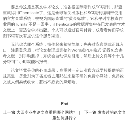
要是你这篇是英文学术论文，准备投国际期刊或SCI期刊，那查
重就得用iThenticate了。这是全球顶尖出版社和SCI期刊编辑部使用
的官方查重系统，被视为国际查重的“黄金标准”。它和平时学校查作
业用的Turnitin不是一回事，iThenticate的数据库集中在已发表的学术
文献上，更适合学术出版。个人可以通过官网付费，或看看你们学校
图书馆有没有提供这个服务渠道。
无论你选哪个系统，操作起来都挺简单：先去对应官网或正规入
口，注册登录后，把论文整理成完整的Word或PDF格式,记得包含参
考文献，别手动删掉，系统会自动识别引用，然后上传文件等个十几
分钟到半小时就能出报告。
论文毕竟是你的心血成果，查重时一定认准官方或学校提供的正
规渠道，尽量别为了省点钱去用那些来路不明的免费小网站，免得论
文被人倒卖或收录，惹出不必要的麻烦哈。
. End .
上一篇
大四毕业生论文查重用哪个网站?
|
下一篇
发表过的论文查
重如何进行？