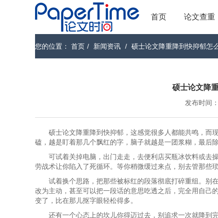
首页
论文查重
您的位置：
首页
/
新闻资讯
/
硕士论文降重降到快抑郁怎
硕士论文降
发布时间：202
硕士论文降重降到快抑郁，这感觉很多人都能共鸣，而
磕，越是盯着那几个飘红的字，脑子就越是一团浆糊，最后
可试着关掉电脑，出门走走，去便利店买瓶冰饮料或去
劳战术让你陷入了死循环。等你稍微缓过来点，别去管那些
试着换个思路，把那些被标红的段落彻底打碎重组。别
改为主动，甚至可以把一段话的意思吃透之后，完全用自己
变了，比在那儿抠字眼轻松得多。
还有一个心态上的坎儿你得迈过去，别追求一次就降到