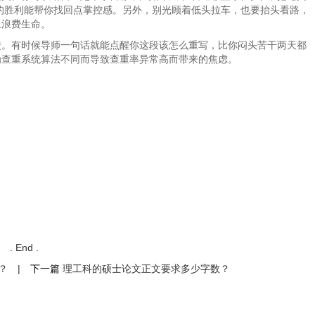
性的胜利能帮你找回点掌控感。另外，别光顾着低头拉车，也要抬头看路，
上浪费生命。
馈。有时候导师一句话就能点醒你这段该怎么重写，比你闷头苦干两天都
为查重系统算法不同而导致查重率异常高而带来的焦虑。
. End .
？
|
下一篇
理工科的硕士论文正文要求多少字数？