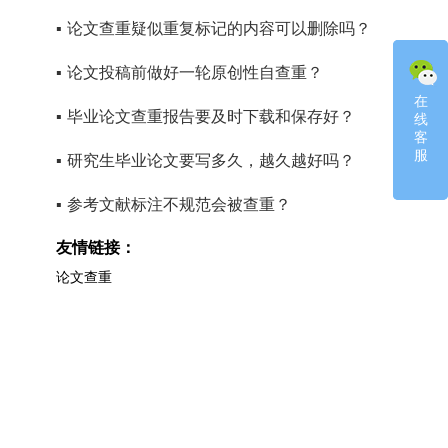
▪
论文查重疑似重复标记的内容可以删除吗？
▪
论文投稿前做好一轮原创性自查重？
在
在
▪
毕业论文查重报告要及时下载和保存好？
线
线
客
客
服
服
▪
研究生毕业论文要写多久，越久越好吗？
▪
参考文献标注不规范会被查重？
友情链接：
论文查重