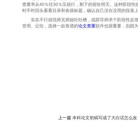
查重率从40％往30％压就行，剩下的留给明天。这种阶段
时不时回头看看目录和各级标题，确认自己没在没用的段落
实在不行就找师兄师姐吐吐槽，或跟导师求个阶段性反
管用。记住，选择一款靠谱的
论文查重
软件也很重要，别因
上一篇
本科论文初稿写成了大白话怎么改