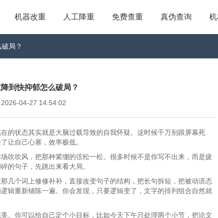
机器改重
人工降重
免费查重
真伪查询
机
么破局？
重降到快抑郁怎么破局？
6-04-27 14:54:02
现在的状态其实就是大脑过载导致的自我怀疑。这时候千万别跟屏幕死
除了让自己心塞，效率极低。
操场吹吹风，把那种紧绷的弦松一松。很多时候不是你写不出来，而是疲
琐碎的句子，先跳出来看大局。
在那几个词上修修补补，直接改变句子的结构，把长句拆短，把被动语态
的逻辑重新铺陈一遍。你会发现，只要逻辑变了，文字的排列组合自然就
完美。你可以给自己定个小目标，比如今天下午只处理两个小节，把论文