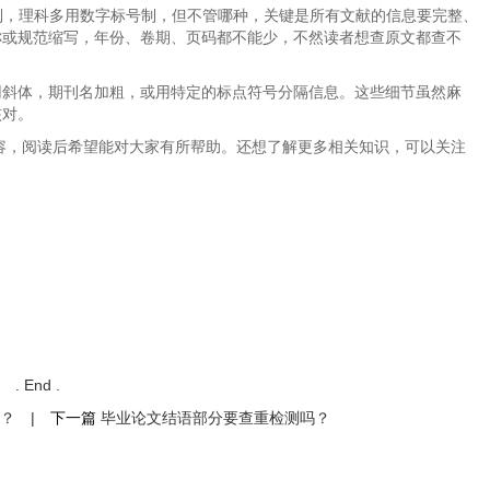
”制，理科多用数字标号制，但不管哪种，关键是所有文献的信息要完整、
称或规范缩写，年份、卷期、页码都不能少，不然读者想查原文都查不
用斜体，期刊名加粗，或用特定的标点符号分隔信息。这些细节虽然麻
核对。
内容，阅读后希望能对大家有所帮助。还想了解更多相关知识，可以关注
. End .
救？
|
下一篇
毕业论文结语部分要查重检测吗？