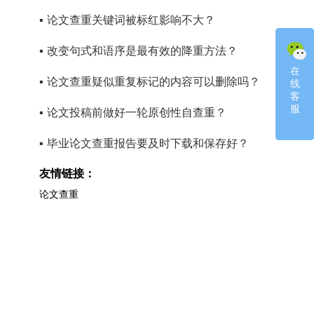
▪
论文查重关键词被标红影响不大？
▪
改变句式和语序是最有效的降重方法？
在
在
▪
论文查重疑似重复标记的内容可以删除吗？
线
线
客
客
服
服
▪
论文投稿前做好一轮原创性自查重？
▪
毕业论文查重报告要及时下载和保存好？
友情链接：
论文查重