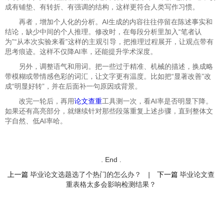
成有铺垫、有转折、有强调的结构，这样更符合人类写作习惯。
再者，增加个人化的分析。AI生成的内容往往停留在陈述事实和
结论，缺少中间的个人推理。修改时，在每段分析里加入“笔者认
为”“从本次实验来看”这样的主观引导，把推理过程展开，让观点带有
思考痕迹。这样不仅降AI率，还能提升学术深度。
另外，调整语气和用词。把一些过于精准、机械的描述，换成略
带模糊或带情感色彩的词汇，让文字更有温度。比如把“显著改善”改
成“明显好转”，并在后面补一句原因或背景。
改完一轮后，再用
论文查重
工具测一次，看AI率是否明显下降。
如果还有高亮部分，就继续针对那些段落重复上述步骤，直到整体文
字自然、低AI率哈。
. End .
上一篇
毕业论文选题选了个热门的怎么办？
|
下一篇
毕业论文查
重表格太多会影响检测结果？