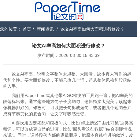
您的位置：
首页
/
新闻资讯
/
论文AI率高如何大面积进行修改？
论文AI率高如何大面积进行修改？
发布时间：2026-03-30 15:43:39
论文AI率高，说明文字整体太规整、太顺滑，缺少真人写作的起
伏和个性。要大面积修改，不能只改几个词，得从整体风格和段落结
构入手。
我们用PaperTime或其他带AIGC检测的工具跑一遍，把AI率高的
段落标出来。通常这些地方句子长度均匀、逻辑衔接太完美，读起来
像机器排好的。修改时，可以把长句拆成短句，或者把几个短句合并
成有节奏变化的复合句，让文字呼吸感更强。
AI喜欢用固定搭配和模板句式，比如“综上所述”“由此可见”这类高
频词，可以改成更自然的过渡，比如“回头看这些数据”“结合实际情况
来说”。同时，调整段落内部的逻辑顺序，把原本直线推进的叙述，改