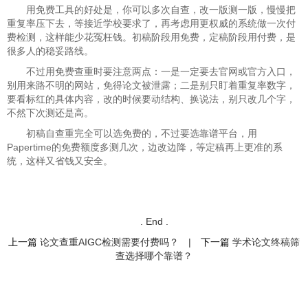
用免费工具的好处是，你可以多次自查，改一版测一版，慢慢把
重复率压下去，等接近学校要求了，再考虑用更权威的系统做一次付
费检测，这样能少花冤枉钱。初稿阶段用免费，定稿阶段用付费，是
很多人的稳妥路线。
不过用免费查重时要注意两点：一是一定要去官网或官方入口，
别用来路不明的网站，免得论文被泄露；二是别只盯着重复率数字，
要看标红的具体内容，改的时候要动结构、换说法，别只改几个字，
不然下次测还是高。
初稿自查重完全可以选免费的，不过要选靠谱平台，用
Papertime的免费额度多测几次，边改边降，等定稿再上更准的系
统，这样又省钱又安全。
. End .
上一篇
论文查重AIGC检测需要付费吗？
|
下一篇
学术论文终稿筛
查选择哪个靠谱？