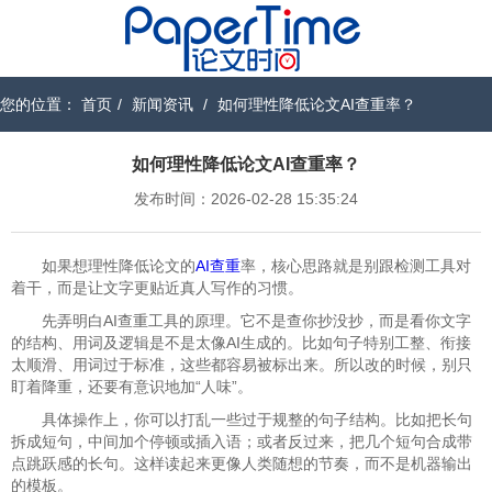
您的位置：
首页
/
新闻资讯
/
如何理性降低论文AI查重率？
如何理性降低论文AI查重率？
发布时间：2026-02-28 15:35:24
如果想理性降低论文的
AI查重
率，核心思路就是别跟检测工具对
着干，而是让文字更贴近真人写作的习惯。
先弄明白AI查重工具的原理。它不是查你抄没抄，而是看你文字
的结构、用词及逻辑是不是太像AI生成的。比如句子特别工整、衔接
太顺滑、用词过于标准，这些都容易被标出来。所以改的时候，别只
盯着降重，还要有意识地加“人味”。
具体操作上，你可以打乱一些过于规整的句子结构。比如把长句
拆成短句，中间加个停顿或插入语；或者反过来，把几个短句合成带
点跳跃感的长句。这样读起来更像人类随想的节奏，而不是机器输出
的模板。