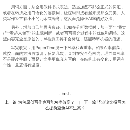
用词方面，别全用教科书式表达。适当加些不那么正式的词汇，
或者在转折处用口语化的连接词，让逻辑衔接看起来没那么完美。人
类写作经常有小小的冗余或绕弯，这反而是降低AI率的好办法。
另外，增加自己的思考痕迹。比如在分析数据时，加一两句“我觉
得”“看起来似乎”的主观判断，或者写写研究过程中的犹豫和调整。这
些内容完全是原创的，AI检测工具不会标红，还能稀释机器的痕迹。
写完改完，用PaperTime测一下AI率和查重率。如果AI率偏高，
就按上面的方法再微调，反复几次，直到在安全范围内。理性降AI率
不是硬改字眼，而是让文字更像真人写的，在结构上有变化，用词有
个性，且逻辑有温度。
. End .
上一篇
为何原创写作也可能AI率偏高？
|
下一篇
毕业论文撰写怎
么提前避免AI率过高？