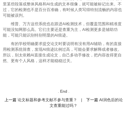
里某些段落或整体风格和AI生成的文本很像，就可能被标记出来。不
过，它的检测也不是百分百准确，有时候人类写得特别流畅的内容也
可能被误判。
维普、万方这些系统也在跟进AI检测技术，但覆盖范围和精准度
可能没知网那么高。它们主要还是查重为主，AI检测更多是辅助功
能，可能只能识别特别明显的AI痕迹。
有的学校明确要求提交论文时要说明有没有用AI辅助，有的直接
用检测系统筛查，发现AI痕迹比例过高，可能会要求解释或者修改。
所以，别太依赖AI直接生成论文，自己多动手修改，把内容改得更自
然、更有个人风格，这样才能稳稳过关。
. End .
上一篇
论文标题和参考文献不参与查重？
|
下一篇
AI润色后的论
文查重能过吗？