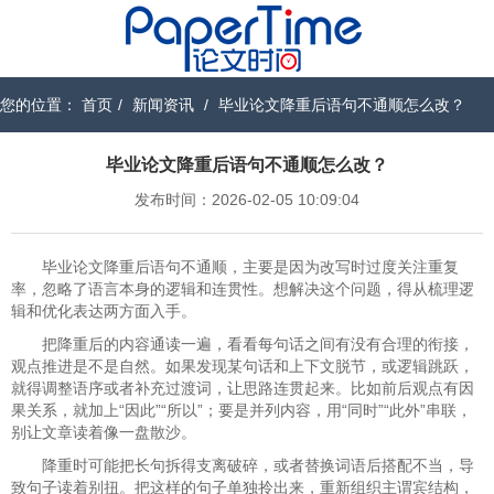
您的位置：
首页
/
新闻资讯
/
毕业论文降重后语句不通顺怎么改？
毕业论文降重后语句不通顺怎么改？
发布时间：2026-02-05 10:09:04
毕业论文降重后语句不通顺，主要是因为改写时过度关注重复
率，忽略了语言本身的逻辑和连贯性。想解决这个问题，得从梳理逻
辑和优化表达两方面入手。
把降重后的内容通读一遍，看看每句话之间有没有合理的衔接，
观点推进是不是自然。如果发现某句话和上下文脱节，或逻辑跳跃，
就得调整语序或者补充过渡词，让思路连贯起来。比如前后观点有因
果关系，就加上“因此”“所以”；要是并列内容，用“同时”“此外”串联，
别让文章读着像一盘散沙。
降重时可能把长句拆得支离破碎，或者替换词语后搭配不当，导
致句子读着别扭。把这样的句子单独拎出来，重新组织主谓宾结构，