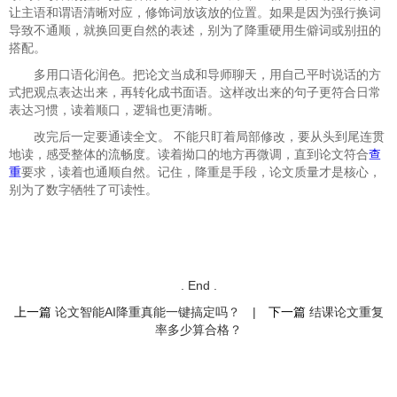
让主语和谓语清晰对应，修饰词放该放的位置。如果是因为强行换词
导致不通顺，就换回更自然的表述，别为了降重硬用生僻词或别扭的
搭配。
多用口语化润色。把论文当成和导师聊天，用自己平时说话的方
式把观点表达出来，再转化成书面语。这样改出来的句子更符合日常
表达习惯，读着顺口，逻辑也更清晰。
改完后一定要通读全文。 不能只盯着局部修改，要从头到尾连贯
地读，感受整体的流畅度。读着拗口的地方再微调，直到论文符合
查
重
要求，读着也通顺自然。记住，降重是手段，论文质量才是核心，
别为了数字牺牲了可读性。
. End .
上一篇
论文智能AI降重真能一键搞定吗？
|
下一篇
结课论文重复
率多少算合格？