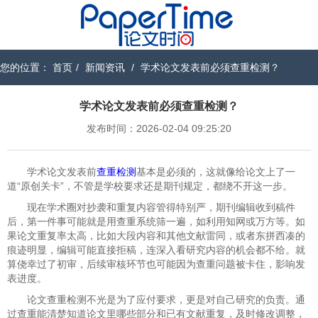
您的位置：
首页
/
新闻资讯
/
学术论文发表前必须查重检测？
学术论文发表前必须查重检测？
发布时间：2026-02-04 09:25:20
学术论文发表前
查重检测
基本是必须的，这就像给论文上了一
道“原创关卡”，不管是学校要求还是期刊规定，都绕不开这一步。
现在学术圈对抄袭和重复内容管得特别严，期刊编辑收到稿件
后，第一件事可能就是用查重系统筛一遍，如利用知网或万方等。如
果论文重复率太高，比如大段内容和其他文献雷同，或者东拼西凑的
痕迹明显，编辑可能直接拒稿，连深入看研究内容的机会都不给。就
算侥幸过了初审，后续审核环节也可能因为查重问题被卡住，影响发
表进度。
论文查重检测不光是为了应付要求，更是对自己研究的负责。通
过查重能清楚知道论文里哪些部分和已有文献重复，及时修改调整，