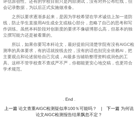
评估原创性。还有的学校目前只是内部测试，没有对外公布红线，但
会记录数据，为以后正式实施做准备。
之所以要求逐渐多起来，是因为学校希望在学术诚信上加一道防
线，防止学生直接用AI生成全文或核心部分，忽略了自己的思考和写
作训练。虽然本科阶段对创新度的要求不像硕博那么高，但基本的独
立撰写能力还是被看重的。
所以，如果你要写本科论文，最好提前问清楚学院有没有AIGC检
测率的具体要求，有的话就按线去控，没有的话也别完全依赖AI，把
主要观点和论述留给自己完成，AI最多当辅助整理资料或润色的工
具。这样不管学校查不查或严不严，你都能更安心地交稿，也更符合
学术规范。
. End .
上一篇
论文查重AIGC检测疑似率100％可能吗？
|
下一篇
为何说
论文AIGC检测报告结果飘忽不定？