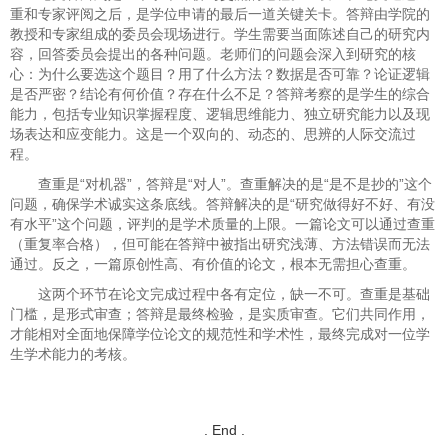
重和专家评阅之后，是学位申请的最后一道关键关卡。答辩由学院的
教授和专家组成的委员会现场进行。学生需要当面陈述自己的研究内
容，回答委员会提出的各种问题。老师们的问题会深入到研究的核
心：为什么要选这个题目？用了什么方法？数据是否可靠？论证逻辑
是否严密？结论有何价值？存在什么不足？答辩考察的是学生的综合
能力，包括专业知识掌握程度、逻辑思维能力、独立研究能力以及现
场表达和应变能力。这是一个双向的、动态的、思辨的人际交流过
程。
查重是“对机器”，答辩是“对人”。查重解决的是“是不是抄的”这个
问题，确保学术诚实这条底线。答辩解决的是“研究做得好不好、有没
有水平”这个问题，评判的是学术质量的上限。一篇论文可以通过查重
（重复率合格），但可能在答辩中被指出研究浅薄、方法错误而无法
通过。反之，一篇原创性高、有价值的论文，根本无需担心查重。
这两个环节在论文完成过程中各有定位，缺一不可。查重是基础
门槛，是形式审查；答辩是最终检验，是实质审查。它们共同作用，
才能相对全面地保障学位论文的规范性和学术性，最终完成对一位学
生学术能力的考核。
. End .