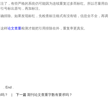
标注了，有些严格的系统仍可能因为连续重复过多而标红。所以尽量用自
用引号标出原句，再加标注。
正确排除。如果发现标红，先检查标注格式有没有错，信息全不全，再调
，这样
论文查重
检测才能把引用排除在外，重复率更真实。
. End .
除吗？
|
下一篇
期刊论文查重字数有要求吗？