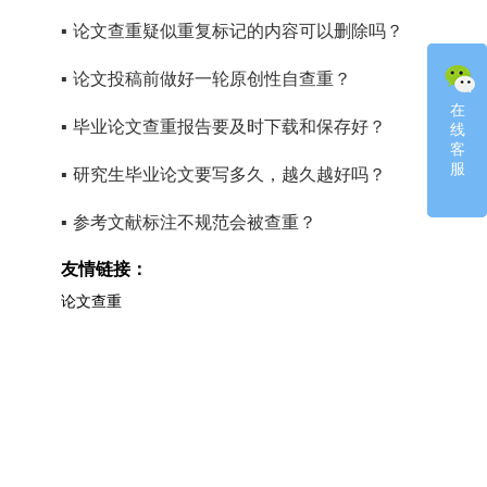
▪
论文查重疑似重复标记的内容可以删除吗？
▪
论文投稿前做好一轮原创性自查重？
在
在
▪
毕业论文查重报告要及时下载和保存好？
线
线
客
客
服
服
▪
研究生毕业论文要写多久，越久越好吗？
▪
参考文献标注不规范会被查重？
友情链接：
论文查重