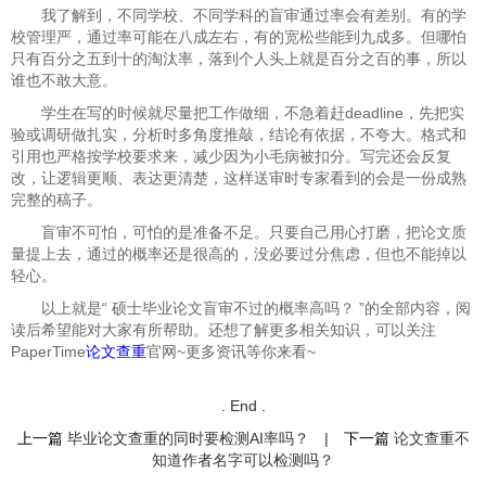
我了解到，不同学校、不同学科的盲审通过率会有差别。有的学
校管理严，通过率可能在八成左右，有的宽松些能到九成多。但哪怕
只有百分之五到十的淘汰率，落到个人头上就是百分之百的事，所以
谁也不敢大意。
学生在写的时候就尽量把工作做细，不急着赶deadline，先把实
验或调研做扎实，分析时多角度推敲，结论有依据，不夸大。格式和
引用也严格按学校要求来，减少因为小毛病被扣分。写完还会反复
改，让逻辑更顺、表达更清楚，这样送审时专家看到的会是一份成熟
完整的稿子。
盲审不可怕，可怕的是准备不足。只要自己用心打磨，把论文质
量提上去，通过的概率还是很高的，没必要过分焦虑，但也不能掉以
轻心。
以上就是“
硕士毕业论文盲审不过的概率高吗？ ”的全部内容，阅
读后希望能对大家有所帮助。还想了解更多相关知识，可以关注
PaperTime
论文查重
官网~更多资讯等你来看~
. End .
上一篇
毕业论文查重的同时要检测AI率吗？
|
下一篇
论文查重不
知道作者名字可以检测吗？