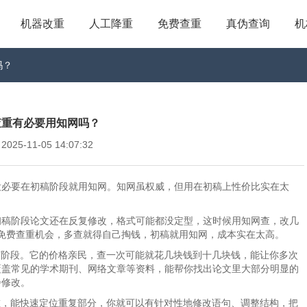
机器改重
人工降重
免费查重
真伪查询
机
吗？
查重有必要用知网吗？
5-11-05 14:07:32
没必要在初稿阶段就用知网。知网虽权威，但用在初稿上性价比实在太
初稿阶段论文还在反复修改，格式可能都没定型，这时候用知网查，改几
次免费查重机会，多查就得自己掏钱，初稿就用知网，成本实在太高。
合初稿阶段。它的价格亲民，查一次可能就花几块钱到十几块钱，能让你多次
覆盖常见的学术期刊、网络文章等资料，能帮你找出论文里大部分明显的
步修改。
e查重，能快速定位重复部分，你就可以有针对性地修改语句、调整结构，把