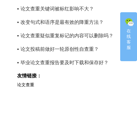
▪
论文查重关键词被标红影响不大？
▪
改变句式和语序是最有效的降重方法？
在
在
▪
论文查重疑似重复标记的内容可以删除吗？
线
线
客
客
服
服
▪
论文投稿前做好一轮原创性自查重？
▪
毕业论文查重报告要及时下载和保存好？
友情链接：
论文查重