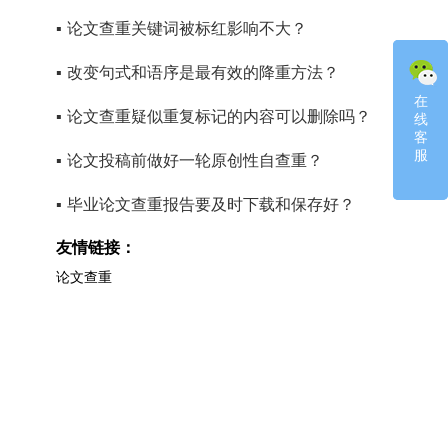
▪
论文查重关键词被标红影响不大？
▪
改变句式和语序是最有效的降重方法？
在
在
▪
论文查重疑似重复标记的内容可以删除吗？
线
线
客
客
服
服
▪
论文投稿前做好一轮原创性自查重？
▪
毕业论文查重报告要及时下载和保存好？
友情链接：
论文查重