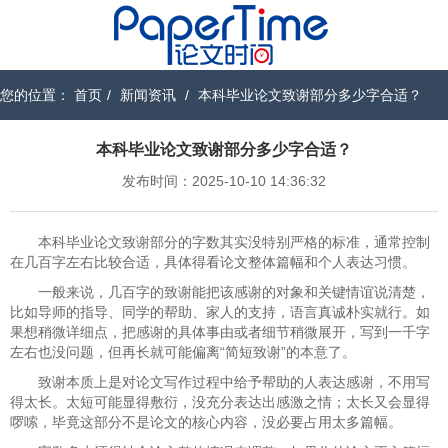
您的位置：
首页
/
新闻资讯
/
本科毕业论文致谢部分多少字合适？
本科毕业论文致谢部分多少字合适？
发布时间：2025-10-10 14:36:32
本科毕业论文致谢部分的字数其实没特别严格的标准，通常控制
在几百字左右比较合适，具体得看论文整体篇幅和个人表达习惯。
一般来说，几百字的致谢能把该感谢的对象和关键情谊说清楚，
比如导师的指导、同学的帮助、家人的支持，语言真诚朴实就行。如
果想稍微详细点，把感谢的具体事由或者细节稍微展开，写到一千字
左右也没问题，但再长就可能偏离“简短致谢”的本意了。
致谢本质上是对论文写作过程中给予帮助的人表达感谢，不用写
得太长。太短可能显得敷衍，没充分表达出感激之情；太长又会显得
啰嗦，毕竟这部分不是论文的核心内容，没必要占用太多篇幅。