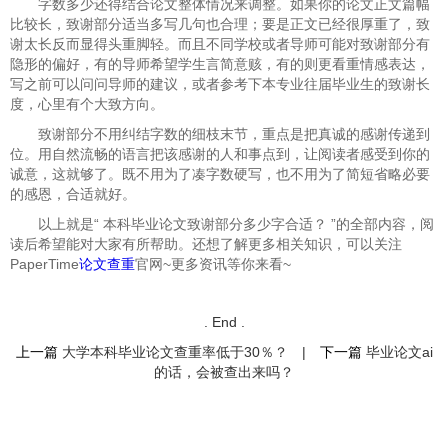
字数多少还得结合论文整体情况来调整。如果你的论文正文篇幅
比较长，致谢部分适当多写几句也合理；要是正文已经很厚重了，致
谢太长反而显得头重脚轻。而且不同学校或者导师可能对致谢部分有
隐形的偏好，有的导师希望学生言简意赅，有的则更看重情感表达，
写之前可以问问导师的建议，或者参考下本专业往届毕业生的致谢长
度，心里有个大致方向。
致谢部分不用纠结字数的细枝末节，重点是把真诚的感谢传递到
位。用自然流畅的语言把该感谢的人和事点到，让阅读者感受到你的
诚意，这就够了。既不用为了凑字数硬写，也不用为了简短省略必要
的感恩，合适就好。
以上就是“
本科毕业论文致谢部分多少字合适？ ”的全部内容，阅
读后希望能对大家有所帮助。还想了解更多相关知识，可以关注
PaperTime
论文查重
官网~更多资讯等你来看~
. End .
上一篇
大学本科毕业论文查重率低于30％？
|
下一篇
毕业论文ai
的话，会被查出来吗？