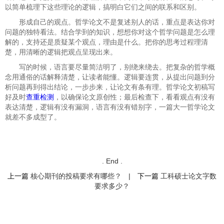
以简单梳理下这些理论的逻辑，搞明白它们之间的联系和区别。
形成自己的观点。哲学论文不是复述别人的话，重点是表达你对
问题的独特看法。结合学到的知识，想想你对这个哲学问题是怎么理
解的，支持还是质疑某个观点，理由是什么。把你的思考过程理清
楚，用清晰的逻辑把观点呈现出来。
写的时候，语言要尽量简洁明了，别绕来绕去。把复杂的哲学概
念用通俗的话解释清楚，让读者能懂。逻辑要连贯，从提出问题到分
析问题再到得出结论，一步步来，让论文有条有理。
哲学论文初稿写
好及时
查重检测
，以确保论文原创性；最后检查下，看看观点有没有
表达清楚，逻辑有没有漏洞，语言有没有错别字，一篇大一哲学论文
就差不多成型了。
. End .
上一篇
核心期刊的投稿要求有哪些？
|
下一篇
工科硕士论文字数
要求多少？