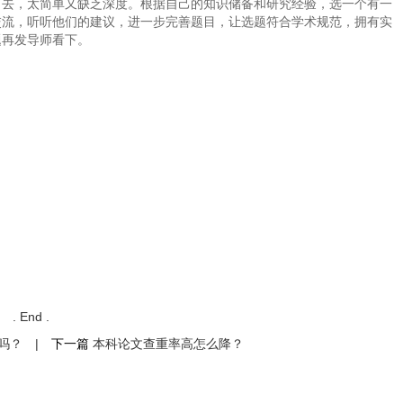
下去，太简单又缺乏深度。根据自己的知识储备和研究经验，选一个有一
交流，听听他们的建议，进一步完善题目，让选题符合学术规范，拥有实
题再发导师看下。
. End .
吗？
|
下一篇
本科论文查重率高怎么降？