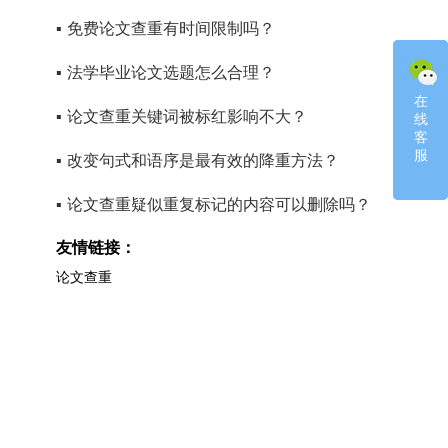
▪
免费论文查重有时间限制吗？
▪
法学毕业论文选题怎么合理？
在
在
▪
论文查重关键词被标红影响不大？
线
线
客
客
服
服
▪
改变句式和语序是最有效的降重方法？
▪
论文查重疑似重复标记的内容可以删除吗？
友情链接：
论文查重