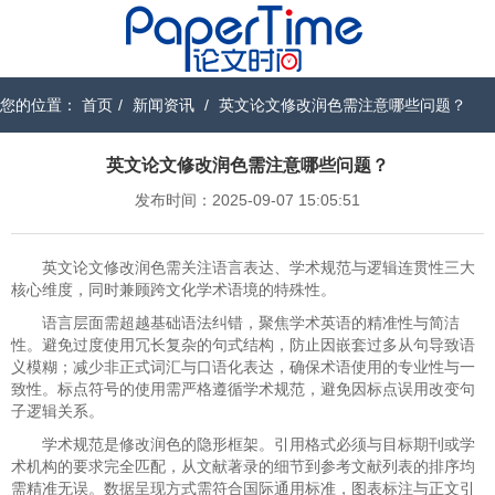
您的位置：
首页
/
新闻资讯
/
英文论文修改润色需注意哪些问题？
英文论文修改润色需注意哪些问题？
发布时间：2025-09-07 15:05:51
英文论文修改润色需关注语言表达、学术规范与逻辑连贯性三大
核心维度，同时兼顾跨文化学术语境的特殊性。
语言层面需超越基础语法纠错，聚焦学术英语的精准性与简洁
性。避免过度使用冗长复杂的句式结构，防止因嵌套过多从句导致语
义模糊；减少非正式词汇与口语化表达，确保术语使用的专业性与一
致性。标点符号的使用需严格遵循学术规范，避免因标点误用改变句
子逻辑关系。
学术规范是修改润色的隐形框架。引用格式必须与目标期刊或学
术机构的要求完全匹配，从文献著录的细节到参考文献列表的排序均
需精准无误。数据呈现方式需符合国际通用标准，图表标注与正文引