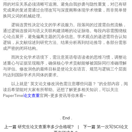
用的对应关系必须清晰可追溯。避免自我抄袭与隐性重复，对已有研
究成果的复述需通过合理改写与深度阐释体现学术增量，而非简单替
换同义词的机械处理。
逻辑连贯性决定论文的学术说服力。段落间的过渡需自然流畅，
通过逻辑连接词与语义关联构建清晰的论证脉络。每段内容需围绕核
心论点展开，避免偏离主题的冗余信息。学术观点的递进需符合认知
逻辑，从文献综述到研究方法、结果分析再到结论推导，各部分需形
成严密的闭环结构。
而跨文化学术语境下，需注意英语母语读者的思维习惯，调整论
述重心与证据呈现顺序，确保核心学术贡献能够被国际同行准确理解
与评估。修改润色的最终目标是使论文在语言、规范与逻辑三个层面
均达到国际学术共同体的要求。
以上就是“
英文论文修改润色需注意哪些问题？ ”的全部内容，阅
读后希望能对大家有所帮助。还想了解更多相关知识，可以关注
PaperTime
论文查重
官网~更多资讯等你来看~
. End .
上一篇
研究生论文查重率多少合格呢?
|
下一篇
第一次写SCI论文