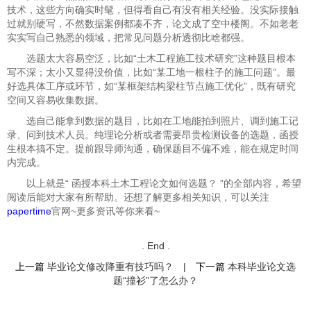
技术，这些方向确实时髦，但得看自己有没有相关经验。没实际接触
过就别硬写，不然数据案例都凑不齐，论文成了空中楼阁。不如老老
实实写自己熟悉的领域，把常见问题分析透彻比啥都强。
选题太大容易空泛，比如“土木工程施工技术研究”这种题目根本
写不深；太小又显得没价值，比如“某工地一根柱子的施工问题”。最
好选具体工序或环节，如“某框架结构梁柱节点施工优化”，既有研究
空间又容易收集数据。
选自己能拿到数据的题目，比如在工地能拍到照片、调到施工记
录、问到技术人员。纯理论分析或者需要昂
贵检测设备的选题，函授
生根本搞不定。提前跟导师沟通，确保题目不偏不难，能在规定时间
内完成。
以上就是“
函授本科土木工程论文如何选题？ ”的全部内容，希望
阅读后能对大家有所帮助。还想了解更多相关知识，可以关注
papertime
官网~更多资讯等你来看~
. End .
上一篇
毕业论文修改降重有技巧吗？
|
下一篇
本科毕业论文选
题“撞衫”了怎么办？