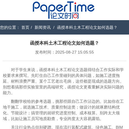
您的位置：
首页
/
新闻资讯
/
函授本科土木工程论文如何选题？
函授本科土木工程论文如何选题？
发布时间：2025-08-27 15:05:55
对于学生来说，函授本科土木工程论文选题得结合工作实际和学
校要求来撰写。先盯住自己工作里碰到的具体问题，如施工进度拖
延、材料浪费严重、某个工艺老出毛病，这些都是现成的选题方向。
别想着搞那些实验室里的高端研究，函授论文更看重解决实际问题的
能力。
翻翻学校给的参考选题，挑那些跟自己工作沾边的。比如你在工
地干施工，就选施工技术、质量控制这类；做设计的就琢磨结构优
化、节能设计；搞管理的就研究进度控制、成本核算。别跨太大领
域，比如让施工员写地质勘查，专业跨度太大容易露馅。
关注行业热点但别硬蹭。现在流行装配式建筑、绿色施工、BIM