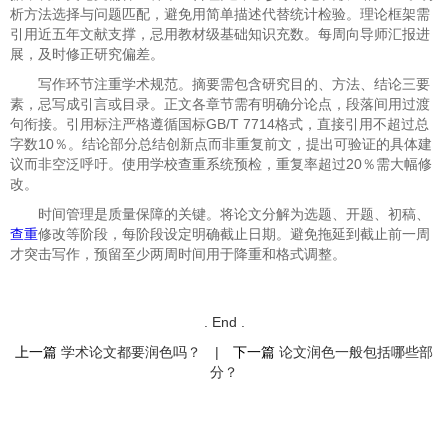
析方法选择与问题匹配，避免用简单描述代替统计检验。理论框架需
引用近五年文献支撑，忌用教材级基础知识充数。每周向导师汇报进
展，及时修正研究偏差。
写作环节​​注重学术规范。摘要需包含研究目的、方法、结论三要
素，忌写成引言或目录。正文各章节需有明确分论点，段落间用过渡
句衔接。引用标注严格遵循国标GB/T 7714格式，直接引用不超过总
字数10％。结论部分总结创新点而非重复前文，提出可验证的具体建
议而非空泛呼吁。使用学校查重系统预检，重复率超过20％需大幅修
改。
时间管理​​是质量保障的关键。将论文分解为选题、开题、初稿、
查重
修改等阶段，每阶段设定明确截止日期。避免拖延到截止前一周
才突击写作，预留至少两周时间用于降重和格式调整。
. End .
上一篇
学术论文都要润色吗？
|
下一篇
论文润色一般包括哪些部
分？