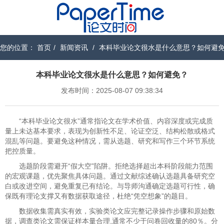
您的位置：
首页
/
新闻资讯
/
本科毕业论文很水是什么意思？如何避
本科毕业论文很水是什么意思？如何避免？
发布时间：2025-08-07 09:38:34
“本科毕业论文很水”通常指论文在学术价值、内容深度或完成质
量上未达基本要求，表现为创新性不足、论证空泛、结构松散或格式
混乱等问题。要避免这种情况，需从选题、研究和写作三个环节系统
把控质量。
选题阶段​​需避开“假大空”陷阱。拒绝选择超出本科阶段能力范围
的宏观课题，优先聚焦具体问题。通过文献综述确认选题具备研究空
白或改进空间，避免重复已有结论。与导师沟通确定选题可行性，确
保既有理论支撑又有数据获取途径，杜绝“凭空想象”的题目。
数据收集需真实有效，实验类论文应完整记录操作步骤和原始数
据，调查类论文需保证样本量合理,通常不少于问卷回收量的80％。分