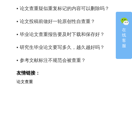
▪
论文查重疑似重复标记的内容可以删除吗？
▪
论文投稿前做好一轮原创性自查重？
在
在
▪
毕业论文查重报告要及时下载和保存好？
线
线
客
客
服
服
▪
研究生毕业论文要写多久，越久越好吗？
▪
参考文献标注不规范会被查重？
友情链接：
论文查重