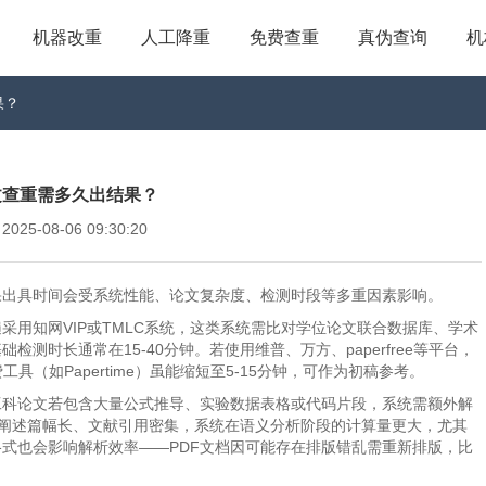
机器改重
人工降重
免费查重
真伪查询
机
果？
文查重需多久出结果？
5-08-06 09:30:20
果出具时间会受系统性能、论文复杂度、检测时段等多重因素影响。
普遍采用知网VIP或TMLC系统，这类系统需比对学位论文联合数据库、学术
时长通常在15-40分钟。若使用维普、万方、paperfree等平台，
具（如Papertime）虽能缩短至5-15分钟，可作为初稿参考。
理工科论文若包含大量公式推导、实验数据表格或代码片段，系统需额外解
理论阐述篇幅长、文献引用密集，系统在语义分析阶段的计算量更大，尤其
式也会影响解析效率——PDF文档因可能存在排版错乱需重新排版，比