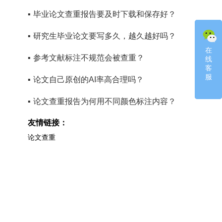
▪
毕业论文查重报告要及时下载和保存好？
▪
研究生毕业论文要写多久，越久越好吗？
在
在
▪
参考文献标注不规范会被查重？
线
线
客
客
服
服
▪
论文自己原创的AI率高合理吗？
▪
论文查重报告为何用不同颜色标注内容？
友情链接：
论文查重