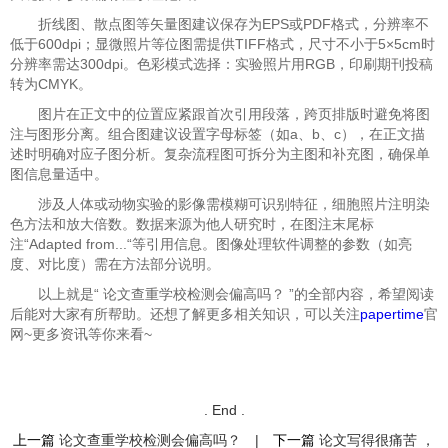
折线图、散点图等矢量图建议保存为EPS或PDF格式，分辨率不
低于600dpi；显微照片等位图需提供TIFF格式，尺寸不小于5×5cm时
分辨率需达300dpi。色彩模式选择：实验照片用RGB，印刷期刊投稿
转为CMYK。
图片在正文中的位置应紧跟首次引用段落，跨页排版时避免将图
注与图形分离。组合图建议设置字母标签（如a、b、c），在正文描
述时明确对应子图分析。复杂流程图可拆分为主图和补充图，确保单
图信息量适中。
涉及人体或动物实验的影像需模糊可识别特征，细胞照片注明染
色方法和放大倍数。数据来源为他人研究时，在图注末尾标
注“Adapted from...“等引用信息。图像处理软件调整的参数（如亮
度、对比度）需在方法部分说明。
以上就是“
论文查重学校检测会偏高吗？ ”的全部内容，希望阅读
后能对大家有所帮助。还想了解更多相关知识，可以关注
papertime
官
网~更多资讯等你来看~
. End .
上一篇
论文查重学校检测会偏高吗？
|
下一篇
论文写得很痛苦 ，