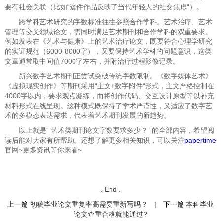
要有社会关联（比如“这件作品反映了当代年轻人的社交焦虑“）。
跨学科艺术研究的字数标准往往参照合作学科。艺术治疗、艺术
管理等交叉领域论文，需同时满足艺术期刊和合作学科的双重要求。
例如发表在《艺术与健康》上的艺术治疗论文，既要符合心理学研究
的实证规范（6000-8000字），又要保持艺术学科的问题意识，这类
文章通常取中间值7000字左右，并附治疗过程影像记录。
新兴数字艺术期刊正尝试突破传统字数限制。《数字媒体艺术》
《虚拟现实创作》等期刊采用“主文+数字附件“形式，主文严格控制在
4000字以内，要求观点凝练，而将创作代码、交互设计原型等以补充
材料形式在线呈现。这种模式既保持了学术严谨性，又适应了数字艺
术的多模态表达需求，代表着艺术期刊发展的新趋势。
以上就是“
艺术类期刊论文字数要求多少？ ”的全部内容，希望阅
读后能对大家有所帮助。还想了解更多相关知识，可以关注
papertime
官网~更多资讯等你来看~
. End .
上一篇
初稿毕业论文重复率高需要重新写吗？
|
下一篇
本科毕业
论文查重合格就能通过?