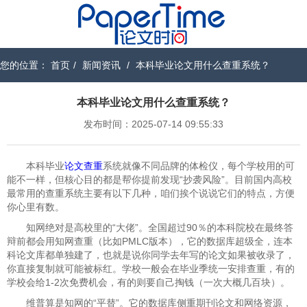
您的位置：
首页
/
新闻资讯
/
本科毕业论文用什么查重系统？
本科毕业论文用什么查重系统？
发布时间：2025-07-14 09:55:33
本科毕业
论文查重
系统就像不同品牌的体检仪，每个学校用的可
能不一样，但核心目的都是帮你提前发现“抄袭风险”。目前国内高校
最常用的查重系统主要有以下几种，咱们挨个说说它们的特点，方便
你心里有数。
知网​​绝对是高校里的“大佬”。全国超过90％的本科院校在最终答
辩前都会用知网查重（比如PMLC版本），它的数据库超级全，连本
科论文库都单独建了，也就是说你同学去年写的论文如果被收录了，
你直接复制就可能被标红。学校一般会在毕业季统一安排查重，有的
学校会给1-2次免费机会，有的则要自己掏钱（一次大概几百块）。
​​维普​​算是知网的“平替”。它的数据库侧重期刊论文和网络资源，