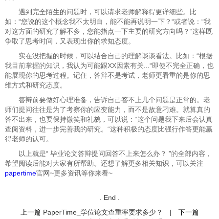
遇到完全陌生的问题时，可以请求老师解释得更详细些。比
如：“您说的这个概念我不太明白，能不能再说明一下？“或者说：“我
对这方面的研究了解不多，您能指点一下主要的研究方向吗？“这样既
争取了思考时间，又表现出你的求知态度。
实在没把握的时候，可以结合自己的理解谈谈看法。比如：“根据
我目前掌握的知识，我认为可能跟XX因素有关...“即使不完全正确，也
能展现你的思考过程。记住，答辩不是考试，老师更看重的是你的思
维方式和研究态度。
答辩前要做好心理准备，告诉自己答不上几个问题是正常的。老
师们提问往往是为了考察你的应变能力，而不是故意刁难。就算真的
答不出来，也要保持微笑和礼貌，可以说：“这个问题我下来后会认真
查阅资料，进一步完善我的研究。“这种积极的态度比强行作答更能赢
得老师的认可。
以上就是“
毕业论文答辩提问回答不上来怎么办？ ”的全部内容，
希望阅读后能对大家有所帮助。还想了解更多相关知识，可以关注
papertime
官网~更多资讯等你来看~
. End .
上一篇
PaperTime_学位论文查重率要求多少？
|
下一篇