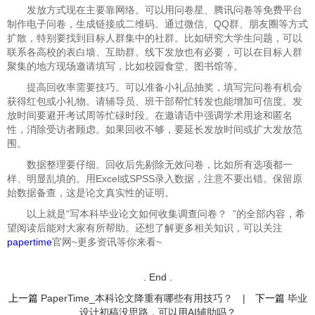
发放方式现在主要靠网络。可以用问卷星、腾讯问卷等免费平台
制作电子问卷，生成链接或二维码。通过微信、QQ群、朋友圈等方式
扩散，特别要找到目标人群集中的社群。比如研究大学生问题，可以
联系各高校的表白墙、互助群。线下发放也有必要，可以在目标人群
聚集的地方现场邀请填写，比如校园食堂、图书馆等。
提高回收率需要技巧。可以准备小礼品抽奖，填写完问卷有机会
获得红包或小礼物。请辅导员、班干部帮忙转发也能增加可信度。发
放时间要避开考试周等忙碌时段。在邀请语中强调学术用途和匿名
性，消除受访者顾虑。如果回收不够，要延长发放时间或扩大发放范
围。
数据整理要仔细。回收后先剔除无效问卷，比如所有选项都一
样、明显乱填的。用Excel或SPSS录入数据，注意不要出错。保留原
始数据备查，这是论文真实性的证明。
以上就是“
写本科毕业论文如何收集调查问卷？ ”的全部内容，希
望阅读后能对大家有所帮助。还想了解更多相关知识，可以关注
papertime
官网~更多资讯等你来看~
. End .
上一篇
PaperTime_本科论文降重有哪些有用技巧？
|
下一篇
毕业
设计初稿没思路，可以用AI辅助吗？