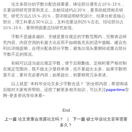
论文各部分的字数分配也很重要。绪论部分通常占10％-15％，
主要说明研究背景和意义。文献综述约占20％，要系统梳理相关研
究。研究方法占15％-20％，需详细说明研究设计。结果分析是核心
部分，理工科要占30％以上，文科也要达到25％左右。结论部分占
10％-15％，要简明扼要总结研究发现。
字数不是越多越好。关键是要在规定的字数范围内，完整表达研
究内容。内容空洞的长篇大论反而不如精炼充实的适中篇幅。建议先
列出详细提纲，合理分配各部分字数，避免出现头重脚轻或重点部分
字数不足的情况。
初稿可以适当超出规定字数，便于后期删改。定稿时要严格控制
在规定范围内，既不能太少显得单薄，也不要超出太多。如果字数明
显不足，要补充必要内容；如果超出，则要精简冗余表述。
以上就是“
本科毕业论文多少字数合适？ ”的全部内容，希望阅读
后能对大家有所帮助。还想了解更多相关知识，可以关注
papertime
官
网~更多资讯等你来看~
. End .
上一篇
论文查重会泄露论文吗？
|
下一篇
硕士毕业论文盲审需要
多久？