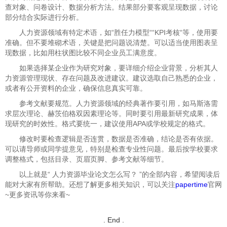
查对象、问卷设计、数据分析方法。结果部分要客观呈现数据，讨论
部分结合实际进行分析。
人力资源领域有特定术语，如“胜任力模型““KPI考核“等，使用要
准确。但不要堆砌术语，关键是把问题说清楚。可以适当使用图表呈
现数据，比如用柱状图比较不同企业员工满意度。
如果选择某企业作为研究对象，要详细介绍企业背景，分析其人
力资源管理现状、存在问题及改进建议。建议选取自己熟悉的企业，
或者有公开资料的企业，确保信息真实可靠。
参考文献要规范。人力资源领域的经典著作要引用，如马斯洛需
求层次理论、赫茨伯格双因素理论等。同时要引用最新研究成果，体
现研究的时效性。格式要统一，建议使用APA或学校规定的格式。
修改时要检查逻辑是否连贯，数据是否准确，结论是否有依据。
可以请导师或同学提意见，特别是检查专业性问题。最后按学校要求
调整格式，包括目录、页眉页脚、参考文献等细节。
以上就是“
人力资源毕业论文怎么写？ ”的全部内容，希望阅读后
能对大家有所帮助。还想了解更多相关知识，可以关注
papertime
官网
~更多资讯等你来看~
. End .