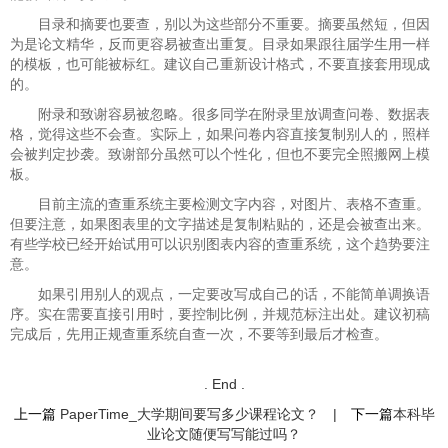
目录和摘要也要查​​，别以为这些部分不重要。摘要虽然短，但因
为是论文精华，反而更容易被查出重复。目录如果跟往届学生用一样
的模板，也可能被标红。建议自己重新设计格式，不要直接套用现成
的。
附录和致谢容易被忽略​​。很多同学在附录里放调查问卷、数据表
格，觉得这些不会查。实际上，如果问卷内容直接复制别人的，照样
会被判定抄袭。致谢部分虽然可以个性化，但也不要完全照搬网上模
板。
目前主流的查重系统主要检测文字内容，对图片、表格不查重。
但要注意，如果图表里的文字描述是复制粘贴的，还是会被查出来。
有些学校已经开始试用可以识别图表内容的查重系统，这个趋势要注
意。
如果引用别人的观点，一定要改写成自己的话，不能简单调换语
序。实在需要直接引用时，要控制比例，并规范标注出处。建议初稿
完成后，先用正规查重系统自查一次，不要等到最后才检查。
. End .
上一篇
PaperTime_大学期间要写多少课程论文？
|
下一篇
​​本科毕
业论文随便写写能过吗？​